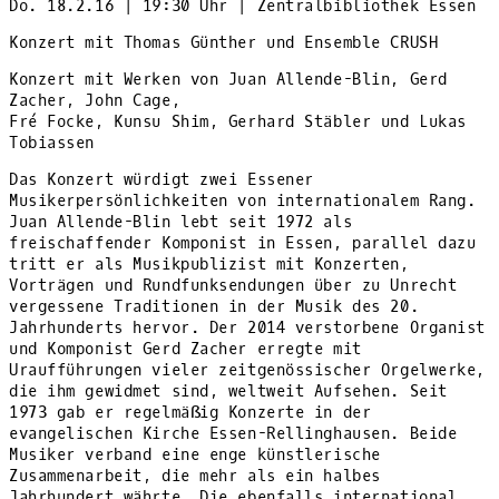
Do. 18.2.16 | 19:30 Uhr | Zentralbibliothek Essen
Konzert mit Thomas Günther und Ensemble CRUSH
Konzert mit Werken von Juan Allende-Blin, Gerd
Zacher, John Cage,
Fré Focke, Kunsu Shim, Gerhard Stäbler und Lukas
Tobiassen
Das Konzert würdigt zwei Essener
Musikerpersönlichkeiten von internationalem Rang.
Juan Allende-Blin lebt seit 1972 als
freischaffender Komponist in Essen, parallel dazu
tritt er als Musikpublizist mit Konzerten,
Vorträgen und Rundfunksendungen über zu Unrecht
vergessene Traditionen in der Musik des 20.
Jahrhunderts hervor. Der 2014 verstorbene Organist
und Komponist Gerd Zacher erregte mit
Uraufführungen vieler zeitgenössischer Orgelwerke,
die ihm gewidmet sind, weltweit Aufsehen. Seit
1973 gab er regelmäßig Konzerte in der
evangelischen Kirche Essen-Rellinghausen. Beide
Musiker verband eine enge künstlerische
Zusammenarbeit, die mehr als ein halbes
Jahrhundert währte. Die ebenfalls international